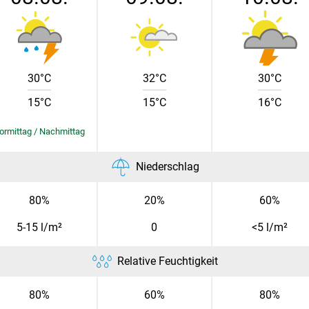
Skip to main content
30°C
32°C
30°C
15°C
15°C
16°C
Niederschlag
80%
20%
60%
5-15 l/m²
0
<5 l/m²
Relative Feuchtigkeit
80%
60%
80%