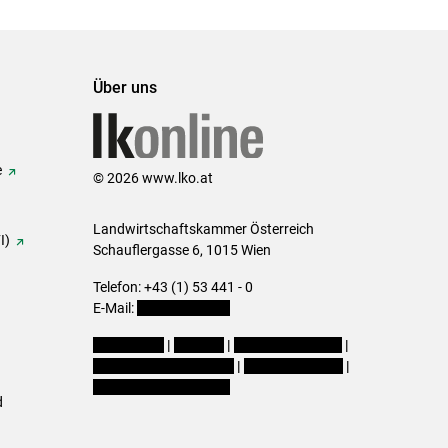
Über uns
e
© 2026 www.lko.at
Landwirtschaftskammer Österreich
I)
Schauflergasse 6,
1015 Wien
Telefon:
+43 (1) 53 441 - 0
E-Mail:
office@lk-oe.at
Impressum
|
Kontakt
|
Login für Berater
|
Datenschutzerklärung
|
Barrierefreiheit
|
Cookie-Einstellungen
d