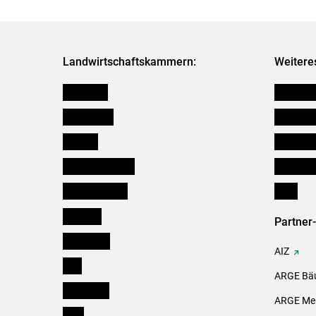
Landwirtschaftskammern:
Weitere
Österreich
Futtermit
Burgenland
Kleinanz
Kärnten
Downloa
Niederösterreich
Initiativ
Oberösterreich
Links
Salzburg
Partner
Steiermark
AIZ
Tirol
ARGE Bäu
Vorarlberg
ARGE Mei
Wien