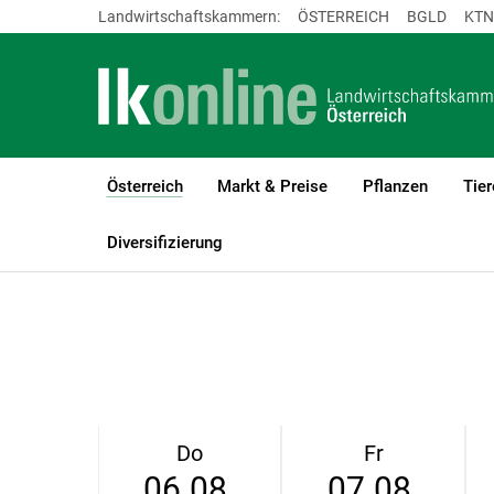
Landwirtschaftskammern:
ÖSTERREICH
BGLD
KTN
Österreich
Markt & Preise
Pflanzen
Tier
(current)1
LK Österreich
Österreich
Wetter
Diversifizierung
Do
Fr
06.08.
07.08.