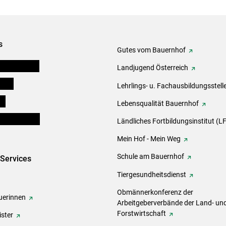
s
Gutes vom Bauernhof
tel-Plattform
Landjugend Österreich
eigen
Lehrlings- u. Fachausbildungsstell
ds
Lebensqualität Bauernhof
en und Partner
Ländliches Fortbildungsinstitut (LF
Mein Hof - Mein Weg
Schule am Bauernhof
-Services
Tiergesundheitsdienst
Obmännerkonferenz der
erinnen
Arbeitgeberverbände der Land- un
Forstwirtschaft
ster