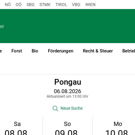
NÖ
OÖ
SBG
STMK
TIROL
VBG
WIEN
e
Forst
Bio
Förderungen
Recht & Steuer
Betrie
Pongau
06.08.2026
Aktualisiert um 13:00 Uhr
Neue Suche
Sa
So
Mo
08.08.
09.08.
10.08.