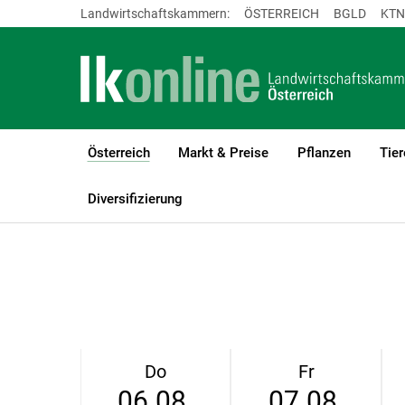
Landwirtschaftskammern:
ÖSTERREICH
BGLD
KTN
Österreich
Markt & Preise
Pflanzen
Tier
(current)1
LK Österreich
Österreich
Wetter
Diversifizierung
Do
Fr
06.08.
07.08.