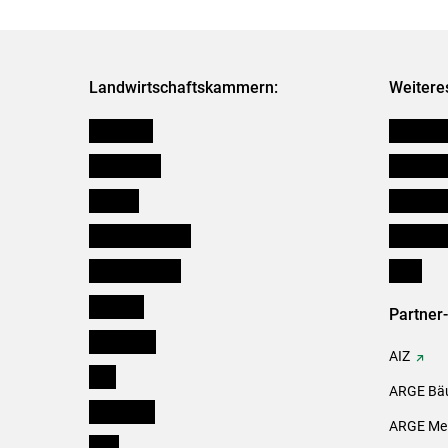
Landwirtschaftskammern:
Weitere
Österreich
Futtermit
Burgenland
Kleinanz
Kärnten
Downloa
Niederösterreich
Initiativ
Oberösterreich
Links
Salzburg
Partner
Steiermark
AIZ
Tirol
ARGE Bäu
Vorarlberg
ARGE Mei
Wien