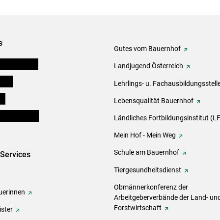
s
Gutes vom Bauernhof
tel-Plattform
Landjugend Österreich
eigen
Lehrlings- u. Fachausbildungsstell
ds
Lebensqualität Bauernhof
en und Partner
Ländliches Fortbildungsinstitut (LF
Mein Hof - Mein Weg
Schule am Bauernhof
-Services
Tiergesundheitsdienst
Obmännerkonferenz der
erinnen
Arbeitgeberverbände der Land- un
Forstwirtschaft
ster