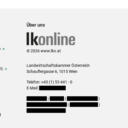
Über uns
e
© 2026 www.lko.at
Landwirtschaftskammer Österreich
I)
Schauflergasse 6,
1015 Wien
Telefon:
+43 (1) 53 441 - 0
E-Mail:
office@lk-oe.at
Impressum
|
Kontakt
|
Login für Berater
|
Datenschutzerklärung
|
Barrierefreiheit
|
Cookie-Einstellungen
d