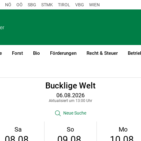
NÖ
OÖ
SBG
STMK
TIROL
VBG
WIEN
e
Forst
Bio
Förderungen
Recht & Steuer
Betrie
Bucklige Welt
06.08.2026
Aktualisiert um 13:00 Uhr
Neue Suche
Sa
So
Mo
08.08.
09.08.
10.08.