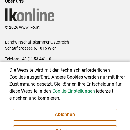
Über uns
© 2026 www.lko.at
Landwirtschaftskammer Österreich
Schauflergasse 6,
1015 Wien
Telefon:
+43 (1) 53 441 - 0
E-Mail:
office@lk-oe.at
Die Website wird mit den technisch erforderlichen
Impressum
|
Kontakt
|
Login für Berater
|
Datenschutzerklärung
|
Cookies ausgeführt. Andere Cookies werden nur mit Ihrer
Barrierefreiheit
|
Cookie-Einstellungen
Zustimmung gesetzt. Sie können Ihre Entscheidung für
diese Website in den
Cookie-Einstellungen
jederzeit
einsehen und korrigieren.
NEWSLETTER
Ablehnen