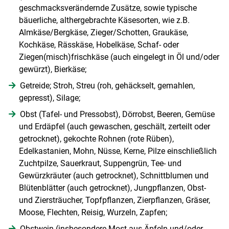
geschmacksverändernde Zusätze, sowie typische
bäuerliche, althergebrachte Käsesorten, wie z.B.
Almkäse/Bergkäse, Zieger/Schotten, Graukäse,
Kochkäse, Rässkäse, Hobelkäse, Schaf- oder
Ziegen(misch)frischkäse (auch eingelegt in Öl und/oder
gewürzt), Bierkäse;
Getreide; Stroh, Streu (roh, gehäckselt, gemahlen,
gepresst), Silage;
Obst (Tafel- und Pressobst), Dörrobst, Beeren, Gemüse
und Erdäpfel (auch gewaschen, geschält, zerteilt oder
getrocknet), gekochte Rohnen (rote Rüben),
Edelkastanien, Mohn, Nüsse, Kerne, Pilze einschließlich
Zuchtpilze, Sauerkraut, Suppengrün, Tee- und
Gewürzkräuter (auch getrocknet), Schnittblumen und
Blütenblätter (auch getrocknet), Jungpflanzen, Obst-
und Ziersträucher, Topfpflanzen, Zierpflanzen, Gräser,
Moose, Flechten, Reisig, Wurzeln, Zapfen;
Obstwein (insbesondere Most aus Äpfeln und/oder