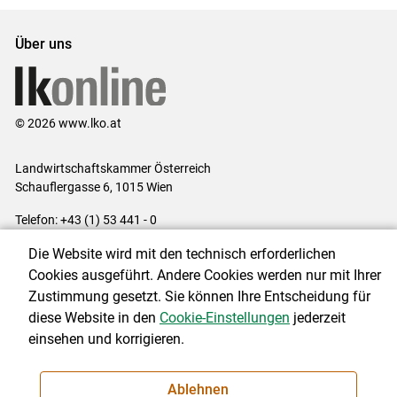
Über uns
© 2026 www.lko.at
Landwirtschaftskammer Österreich
Schauflergasse 6,
1015 Wien
Telefon:
+43 (1) 53 441 - 0
E-Mail:
office@lk-oe.at
Die Website wird mit den technisch erforderlichen
Impressum
|
Kontakt
|
Login für Berater
|
Datenschutzerklärung
|
Cookies ausgeführt. Andere Cookies werden nur mit Ihrer
Barrierefreiheit
|
Cookie-Einstellungen
Zustimmung gesetzt. Sie können Ihre Entscheidung für
diese Website in den
Cookie-Einstellungen
jederzeit
einsehen und korrigieren.
NEWSLETTER
Ablehnen