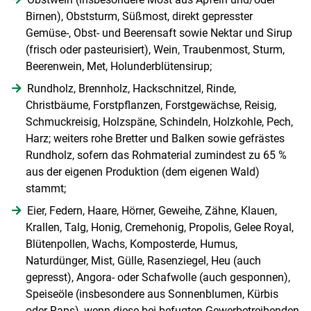
Birnen), Obststurm, Süßmost, direkt gepresster
Gemüse-, Obst- und Beerensaft sowie Nektar und Sirup
(frisch oder pasteurisiert), Wein, Traubenmost, Sturm,
Beerenwein, Met, Holunderblütensirup;
Rundholz, Brennholz, Hackschnitzel, Rinde,
Christbäume, Forstpflanzen, Forstgewächse, Reisig,
Schmuckreisig, Holzspäne, Schindeln, Holzkohle, Pech,
Harz; weiters rohe Bretter und Balken sowie gefrästes
Rundholz, sofern das Rohmaterial zumindest zu 65 %
aus der eigenen Produktion (dem eigenen Wald)
stammt;
Eier, Federn, Haare, Hörner, Geweihe, Zähne, Klauen,
Krallen, Talg, Honig, Cremehonig, Propolis, Gelee Royal,
Blütenpollen, Wachs, Komposterde, Humus,
Naturdünger, Mist, Gülle, Rasenziegel, Heu (auch
gepresst), Angora- oder Schafwolle (auch gesponnen),
Speiseöle (insbesondere aus Sonnenblumen, Kürbis
oder Raps), wenn diese bei befugten Gewerbetreibenden