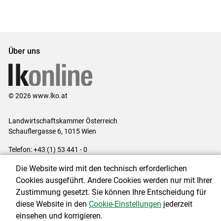
Über uns
© 2026 www.lko.at
Landwirtschaftskammer Österreich
Schauflergasse 6,
1015 Wien
Telefon:
+43 (1) 53 441 - 0
E-Mail:
office@lk-oe.at
Die Website wird mit den technisch erforderlichen
Impressum
|
Kontakt
|
Login für Berater
|
Datenschutzerklärung
|
Cookies ausgeführt. Andere Cookies werden nur mit Ihrer
Barrierefreiheit
|
Cookie-Einstellungen
Zustimmung gesetzt. Sie können Ihre Entscheidung für
diese Website in den
Cookie-Einstellungen
jederzeit
einsehen und korrigieren.