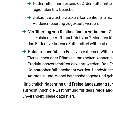
Futtermittel: mindestens 60% der Futtermitt
regionalen Bio-Betrieben
Zukauf zu Zuchtzwecken: konventionelle män
Herdenerneuerung zugekauft werden.
Verfütterung von Restbeständen verbotener Zu
– die bisherige Aufbrauchfrist von 2 Monaten lä
das Füttern verbotener Futtermittel während de
Katastrophenfall
: im Falle von extremen Witter
Tierseuchen oder Pflanzenkrankheiten können 
Produktionsvorschriften gewährt werden. Das Ere
Katastrophenfall anerkannt werden. Landwirtsc
Antragstellung, wobei betriebsbezogene und g
Hinsichtlich
Nasenring
und
Freigeländezugang für
aufrecht. Auch die Bestimmung für den
Freigeländ
unverändert (siehe dazu
hier
).