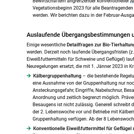
Bewirtschaftern angrenzender konventioneller
A
Vegetationsbeginn 2023 für alle Beantragend
werden. Wir berichten dazu in der Februar-Ausga
Auslaufende Übergangsbestimmungen 
Einige wesentliche
Detailfragen
zur Bio-Tierhaltun
werden. Derzeit noch laufende Übergangsfristen (z
Eiweißfuttermitteln für Schweine und Geflügel) la
Neuregelungen ersetzt, die mit 1. Jänner 2023 in Kra
Kälbergruppenhaltung
– die bestehende Regelun
eine Ausnahme von der Gruppenhaltung nur noc
Ansteckungsgefahr, Eingriffe, Nabelschnur, Besau
Anordnung und zeitlich begrenzt möglich. Präve
Besaugens ist nicht zulässig. Generell schreibt
der 2. Lebenswoche vor und Betriebe mit Kälbe
Gruppenhaltung verfügen. Ab der 8 Lebenswoch
Konventionelle Eiweißfuttermittel für Geflüge