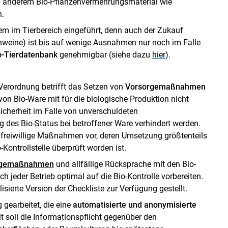
 anderem Bio-Pflanzenvermehrungsmaterial wie
.
tem im Tierbereich eingeführt, denn auch der Zukauf
chweine) ist bis auf wenige Ausnahmen nur noch im Falle
o-Tierdatenbank
genehmigbar (siehe dazu
hier
).
erordnung betrifft das Setzen von
Vorsorgemaßnahmen
on Bio-Ware mit für die biologische Produktion nicht
Skip to main content
sicherheit im Falle von unverschuldeten
des Bio-Status bei betroffener Ware verhindert werden.
nd freiwillige Maßnahmen vor, deren Umsetzung größtenteils
-Kontrollstelle überprüft worden ist.
orgemaßnahmen
und allfällige Rücksprache mit den Bio-
 jeder Betrieb optimal auf die Bio-Kontrolle vorbereiten.
isierte Version der Checkliste zur Verfügung gestellt.
 gearbeitet, die eine
automatisierte und anonymisierte
it soll die Informationspflicht gegenüber den