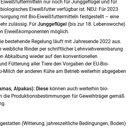
 Eiweißfuttermitteln nur noch für Junggeflügel und für
biologisches Eiweißfutter verfügbar ist. NEU: Für 2023
sorgung mit Bio-Eiweißfuttermitteln festgestellt – eine
mehr zulässig. Für
Junggeflügel
(bis zur 18. Lebenswoche)
chen Eiweißkomponenten möglich.
ie bestehende Regelung läuft mit Jahresende 2022 aus.
weibliche Rinder per schriftlicher Lehnviehvereinbarung
sten Abkalbung wieder auf den konventionellen
nd Fütterung aller Tiere den Vorgaben der EU-Bio-
Bio-Milch der anderen Kühe am Betrieb weiterhin abgegeben
amas, Alpakas): Diese
können auch weiterhin bio-
lten die Produktionsbestimmungen für Geweihträger gemäß
ng.
statten (Witterung, jahreszeitliche Bedingungen, Boden)