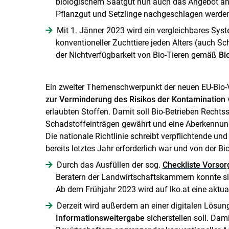
biologischem Saatgut nun auch das Angebot an
Pflanzgut und Setzlinge nachgeschlagen werden
Mit 1. Jänner 2023 wird ein vergleichbares Sys
konventioneller Zuchttiere jeden Alters (auch S
der Nichtverfügbarkeit von Bio-Tieren gemäß
Bi
Ein zweiter Themenschwerpunkt der neuen EU-Bio-V
zur Verminderung des Risikos der Kontamination
v
erlaubten Stoffen. Damit soll Bio-Betrieben Rechts
Schadstoffeinträgen gewährt und eine Aberkennung 
Die nationale Richtlinie schreibt verpflichtende u
bereits letztes Jahr erforderlich war und von der Bio
Durch das Ausfüllen der sog.
Checkliste Vors
Beratern der Landwirtschaftskammern konnte sich
Ab dem Frühjahr 2023 wird auf lko.at eine aktual
Derzeit wird außerdem an einer digitalen Lösung
Informationsweitergabe
sicherstellen soll. Dam