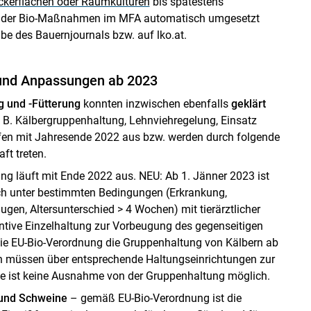
ckerflächen oder Raumkulturen
bis spätestens
en der Bio-Maßnahmen im MFA automatisch umgesetzt
be des Bauernjournals bzw. auf lko.at.
und Anpassungen ab 2023
g und -Fütterung
konnten inzwischen ebenfalls
geklärt
. B. Kälbergruppenhaltung, Lehnviehregelung, Einsatz
ufen mit Jahresende 2022 aus bzw. werden durch folgende
ft treten.
g läuft mit Ende 2022 aus. NEU: Ab 1. Jänner 2023 ist
h unter bestimmten Bedingungen (Erkrankung,
gen, Altersunterschied > 4 Wochen) mit tierärztlicher
ntive Einzelhaltung zur Vorbeugung des gegenseitigen
 die EU-Bio-Verordnung die Gruppenhaltung von Kälbern ab
rn müssen über entsprechende Haltungseinrichtungen zur
e ist keine Ausnahme von der Gruppenhaltung möglich.
l und Schweine
– gemäß EU-Bio-Verordnung ist die