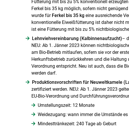
Fütterung mit bis zu 5% konventionell erzeugten
Ferkel bis 35 kg möglich, sofern nicht genügend 
wurde für
Ferkel bis 35 kg
eine ausreichende Ver
konventionelle Eiweißfütterung ist daher nicht 
ist eine Fütterung mit bis zu 5% nichtbiologis
Lehnviehvereinbarung (Kalbinnenaufzucht)
– d
NEU: Ab 1. Jänner 2023 können nichtbiologische 
am Bio-Betrieb mitlaufen, sofern sie vor der er
Herkunftsbetrieb zurückkehren und die Haltung u
Verordnung entspricht. Neu ist auch, dass die 
werden darf.
Produktionsvorschriften für Neuweltkamele (L
zertifiziert werden. NEU: Ab 1. Jänner 2023 ge
EU-Bio-Verordnung und Durchführungsverordnu
Umstellungszeit: 12 Monate
Weidezugang: wann immer die Umstände es ge
Mindesttränkezeit: 240 Tage ab Geburt