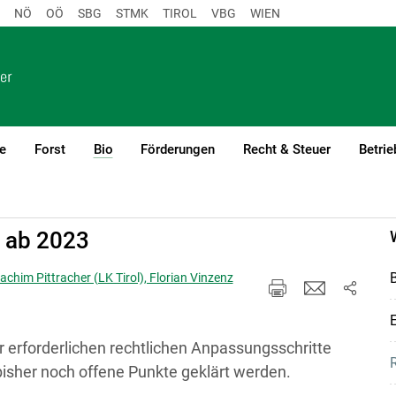
NÖ
OÖ
SBG
STMK
TIROL
VBG
WIEN
e
Forst
Bio
Förderungen
Recht & Steuer
Betrie
(current)1
O ab 2023
B
achim Pittracher (LK Tirol), Florian Vinzenz
r erforderlichen rechtlichen Anpassungsschritte
bisher noch offene Punkte geklärt werden.