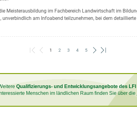
 die Meisterausbildung im Fachbereich Landwirtschaft im Bildun
n, unverbindlich am Infoabend teilzunehmen, bei dem detaillierte
1
2
3
4
5
First
Previous
(current)
Next
Last
Weitere
Qualifizierungs- und Entwicklungsangebote des LFI
interessierte Menschen im ländlichen Raum finden Sie über die