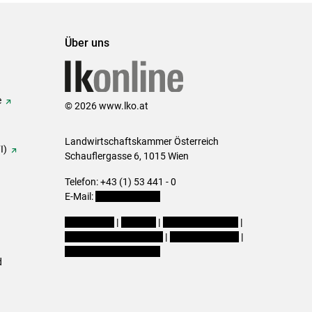
Über uns
e
© 2026 www.lko.at
Landwirtschaftskammer Österreich
I)
Schauflergasse 6,
1015 Wien
Telefon:
+43 (1) 53 441 - 0
E-Mail:
office@lk-oe.at
Impressum
|
Kontakt
|
Login für Berater
|
Datenschutzerklärung
|
Barrierefreiheit
|
Cookie-Einstellungen
d