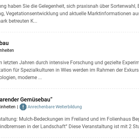
ung haben Sie die Gelegenheit, sich praxisnah über Sortenwahl, 
g, Vegetationsentwicklung und aktuelle Marktinformationen au
ark betreuten K...
nbau
inheiten
n letzten Jahren durch intensive Forschung und gezielte Exper
ation für Spezialkulturen in Wies werden im Rahmen der Exkursio
logien, moderne ...
parender Gemüsebau“
Einheiten
Anrechenbare Weiterbildung
staltung: Mulch-Bedeckungen im Freiland und im Folienhaus B
indbremsen in der Landschaft“ Diese Veranstaltung ist mit 2 Stu