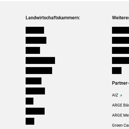
Landwirtschaftskammern:
Weitere
Österreich
Futtermit
Burgenland
Kleinanz
Kärnten
Downloa
Niederösterreich
Initiativ
Oberösterreich
Links
Salzburg
Partner
Steiermark
AIZ
Tirol
ARGE Bäu
Vorarlberg
ARGE Mei
Wien
Green Ca