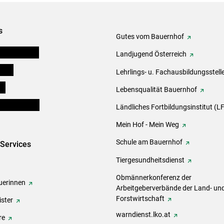
s
Gutes vom Bauernhof
tel-Plattform
Landjugend Österreich
eigen
Lehrlings- u. Fachausbildungsstell
ds
Lebensqualität Bauernhof
en und Partner
Ländliches Fortbildungsinstitut (LF
Mein Hof - Mein Weg
Schule am Bauernhof
-Services
Tiergesundheitsdienst
Obmännerkonferenz der
erinnen
Arbeitgeberverbände der Land- un
Forstwirtschaft
ster
warndienst.lko.at
re