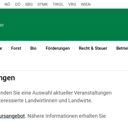
NÖ
OÖ
SBG
STMK
TIROL
VBG
WIEN
e
Forst
Bio
Förderungen
Recht & Steuer
Betri
ungen
inden Sie eine Auswahl aktueller Veranstaltungen
nteressierte Landwirtinnen und Landwirte.
Kursangebot
. Nähere Informationen erhalten Sie