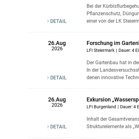
Bei der Kürbisflurbegeh
Pflanzenschutz, Düngun
einer von der LK Steierm
DETAIL
Forschung im Garte
26.Aug
2026
LFI Steiermark
Dauer: 4 E
Der Gartenbau hat in de
In der Landesversuchsst
denen innovative Techno
DETAIL
Exkursion „Wassers
26.Aug
2026
LFI Burgenland
Dauer: 4 
Inhalt der Gesamtveran
Strukturelemente als „W
DETAIL