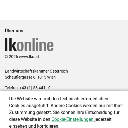
ersten
zum
zum
letzten
Set
vorigen
nächsten
Set
Set
Set
Über uns
© 2026 www.lko.at
Landwirtschaftskammer Österreich
Schauflergasse 6,
1015 Wien
Telefon:
+43 (1) 53 441 - 0
E-Mail:
office@lk-oe.at
Die Website wird mit den technisch erforderlichen
Impressum
|
Kontakt
|
Login für Berater
|
Datenschutzerklärung
|
Cookies ausgeführt. Andere Cookies werden nur mit Ihrer
Barrierefreiheit
|
Cookie-Einstellungen
Zustimmung gesetzt. Sie können Ihre Entscheidung für
diese Website in den
Cookie-Einstellungen
jederzeit
einsehen und korrigieren.