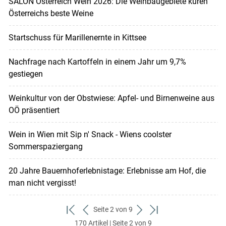
SALON Österreich Wein 2026: Die Weinbaugebiete küren
Österreichs beste Weine
Startschuss für Marillenernte in Kittsee
Nachfrage nach Kartoffeln in einem Jahr um 9,7%
gestiegen
Weinkultur von der Obstwiese: Apfel- und Birnenweine aus
OÖ präsentiert
Wein in Wien mit Sip n' Snack - Wiens coolster
Sommerspaziergang
20 Jahre Bauernhoferlebnistage: Erlebnisse am Hof, die
man nicht vergisst!
Seite 2 von 9
zum
zurück
weiter
zum
170 Artikel | Seite 2 von 9