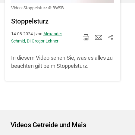
Einstellungen jederzeit einsehen und
korrigieren
Video: Stoppelsturz
© BWSB
Cookies Einstellungen
Stoppelsturz
14.08.2024 | von
Alexander
Akzeptieren
Schmid, DI Gregor Lehner
In diesem Video sehen Sie, was es alles zu
beachten gilt beim Stoppelsturz.
Skip to main content
Videos Getreide und Mais