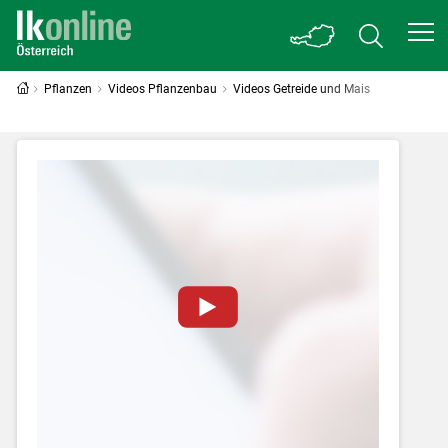
Pflanzen
Videos Pflanzenbau
Videos Getreide und Mais
Zum Abspielen von YouTube-Videos auf
dieser Website müssen Cookies gesetzt
werden
.
Für weitere Informationen lesen Sie bitte
unsere
Datenschutzerklärung
.Sie können Ihre
Entscheidung für diese Website in den Cookie-