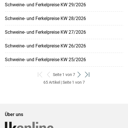
Schweine- und Ferkelpreise KW 29/2026
Schweine- und Ferkelpreise KW 28/2026
Schweine- und Ferkelpreise KW 27/2026
Schweine- und Ferkelpreise KW 26/2026
Schweine- und Ferkelpreise KW 25/2026
Seite 1 von 7
zum
zurück
weiter
zum
65 Artikel | Seite 1 von 7
ersten
zum
zum
letzten
Set
vorigen
nächsten
Set
Set
Set
Über uns