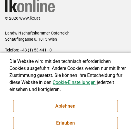
© 2026 www.lko.at
Landwirtschaftskammer Österreich
Schauflergasse 6,
1015 Wien
Telefon:
+43 (1) 53 441 - 0
E-Mail:
office@lk-oe.at
Die Website wird mit den technisch erforderlichen
Impressum
|
Kontakt
|
Login für Berater
|
Datenschutzerklärung
|
Cookies ausgeführt. Andere Cookies werden nur mit Ihrer
Barrierefreiheit
|
Cookie-Einstellungen
Zustimmung gesetzt. Sie können Ihre Entscheidung für
diese Website in den
Cookie-Einstellungen
jederzeit
einsehen und korrigieren.
NEWSLETTER
Ablehnen
Erlauben