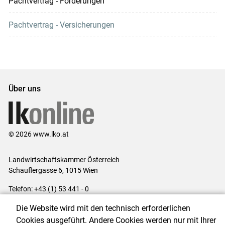
Pachtvertrag - Förderungen
Pachtvertrag - Versicherungen
Über uns
© 2026 www.lko.at
Landwirtschaftskammer Österreich
Schauflergasse 6,
1015 Wien
Telefon:
+43 (1) 53 441 - 0
E-Mail:
office@lk-oe.at
Die Website wird mit den technisch erforderlichen
Impressum
|
Kontakt
|
Login für Berater
|
Datenschutzerklärung
|
Cookies ausgeführt. Andere Cookies werden nur mit Ihrer