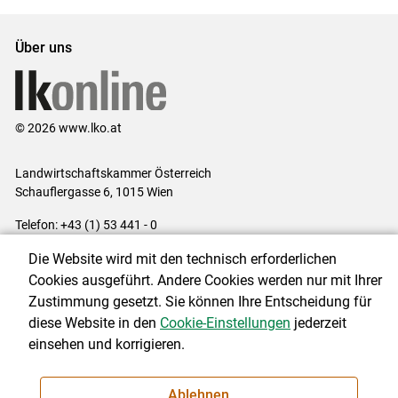
Über uns
© 2026 www.lko.at
Landwirtschaftskammer Österreich
Schauflergasse 6,
1015 Wien
Telefon:
+43 (1) 53 441 - 0
E-Mail:
office@lk-oe.at
Die Website wird mit den technisch erforderlichen
Impressum
|
Kontakt
|
Login für Berater
|
Datenschutzerklärung
|
Cookies ausgeführt. Andere Cookies werden nur mit Ihrer
Barrierefreiheit
|
Cookie-Einstellungen
Zustimmung gesetzt. Sie können Ihre Entscheidung für
diese Website in den
Cookie-Einstellungen
jederzeit
einsehen und korrigieren.
NEWSLETTER
Ablehnen