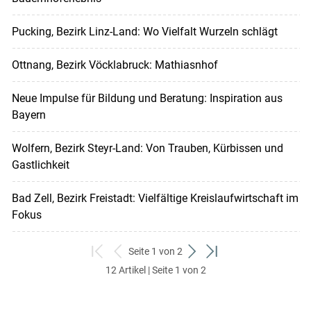
Pucking, Bezirk Linz-Land: Wo Vielfalt Wurzeln schlägt
Ottnang, Bezirk Vöcklabruck: Mathiasnhof
Neue Impulse für Bildung und Beratung: Inspiration aus
Bayern
Wolfern, Bezirk Steyr-Land: Von Trauben, Kürbissen und
Gastlichkeit
Bad Zell, Bezirk Freistadt: Vielfältige Kreislaufwirtschaft im
Fokus
Seite 1 von 2
zum
zurück
weiter
zum
12 Artikel | Seite 1 von 2
ersten
zum
zum
letzten
Set
vorigen
nächsten
Set
Set
Set