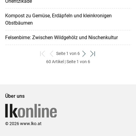
Orientzikade
Kompost zu Gemüse, Erdäpfeln und kleinkronigen
Obstbäumen
Felsenbirne: Zwischen Wildgehölz und Nischenkultur
Seite 1 von 6
zum
zurück
weiter
zum
60 Artikel | Seite 1 von 6
ersten
zum
zum
letzten
Set
vorigen
nächsten
Set
Set
Set
Über uns
© 2026 www.lko.at