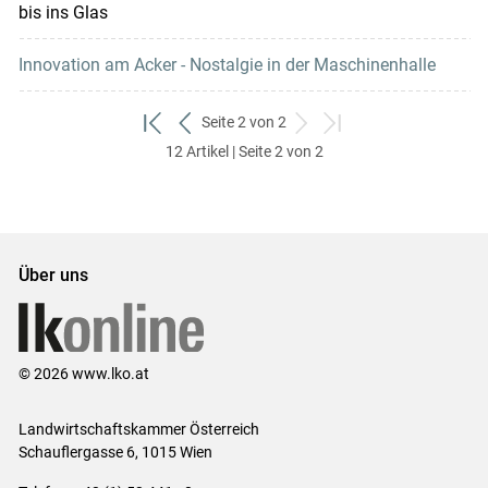
bis ins Glas
Innovation am Acker - Nostalgie in der Maschinenhalle
Seite 2 von 2
zum
zurück
weiter
zum
12 Artikel | Seite 2 von 2
ersten
zum
zum
letzten
Set
vorigen
nächsten
Set
Set
Set
Über uns
© 2026 www.lko.at
Landwirtschaftskammer Österreich
Schauflergasse 6,
1015 Wien