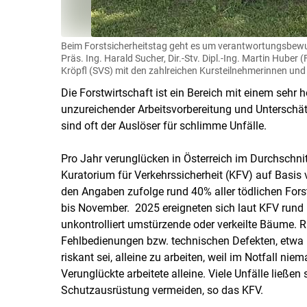
Beim Forstsicherheitstag geht es um verantwortungsbewusst
Präs. Ing. Harald Sucher, Dir.-Stv. Dipl.-Ing. Martin Huber
Kröpfl (SVS) mit den zahlreichen Kursteilnehmerinnen und
Die Forstwirtschaft ist ein Bereich mit einem sehr h
unzureichender Arbeitsvorbereitung und Unterschä
sind oft der Auslöser für schlimme Unfälle.
Pro Jahr verunglücken in Österreich im Durchschnitt
Kuratorium für Verkehrssicherheit (KFV) auf Basi
den Angaben zufolge rund 40% aller tödlichen Fors
bis November. 2025 ereigneten sich laut KFV rund 6
unkontrolliert umstürzende oder verkeilte Bäume
Fehlbedienungen bzw. technischen Defekten, etwa 
riskant sei, alleine zu arbeiten, weil im Notfall niem
Verunglückte arbeitete alleine. Viele Unfälle ließe
Schutzausrüstung vermeiden, so das KFV.