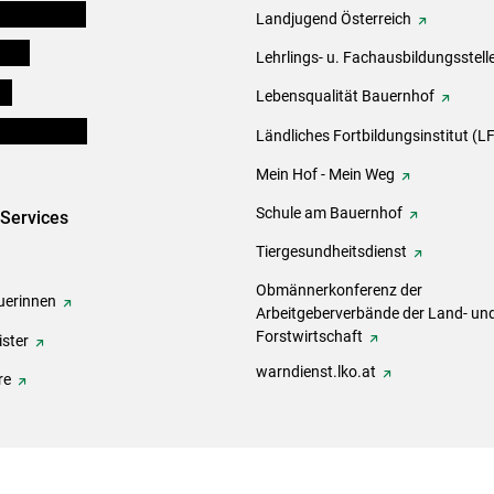
tel-Plattform
Landjugend Österreich
eigen
Lehrlings- u. Fachausbildungsstell
ds
Lebensqualität Bauernhof
en und Partner
Ländliches Fortbildungsinstitut (LF
Mein Hof - Mein Weg
Schule am Bauernhof
-Services
Tiergesundheitsdienst
Obmännerkonferenz der
erinnen
Arbeitgeberverbände der Land- un
Forstwirtschaft
ster
warndienst.lko.at
re