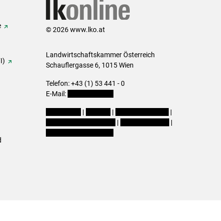
e
© 2026 www.lko.at
Landwirtschaftskammer Österreich
I)
Schauflergasse 6,
1015 Wien
Telefon:
+43 (1) 53 441 - 0
E-Mail:
office@lk-oe.at
Impressum
|
Kontakt
|
Login für Berater
|
Datenschutzerklärung
|
Barrierefreiheit
|
Cookie-Einstellungen
d