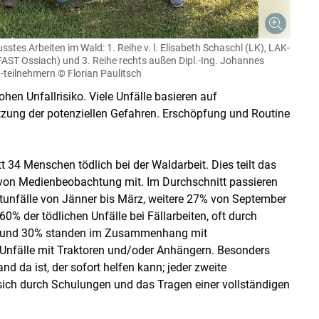
es Arbeiten im Wald: 1. Reihe v. l. Elisabeth Schaschl (LK), LAK-
 (FAST Ossiach) und 3. Reihe rechts außen Dipl.-Ing. Johannes
 -teilnehmern
© Florian Paulitsch
ohen Unfallrisiko. Viele Unfälle basieren auf
tzung der potenziellen Gefahren. Erschöpfung und Routine
 34 Menschen tödlich bei der Waldarbeit. Dies teilt das
s von Medienbeobachtung mit. Im Durchschnitt passieren
tunfälle von Jänner bis März, weitere 27% von September
0% der tödlichen Unfälle bei Fällarbeiten, oft durch
. Rund 30% standen im Zusammenhang mit
Unfälle mit Traktoren und/​oder Anhängern. Besonders
and da ist, der sofort helfen kann; jeder zweite
n sich durch Schulungen und das ­Tragen einer vollständigen