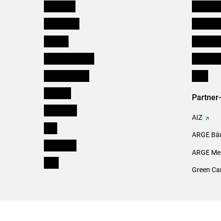
Österreich
Futtermit
Burgenland
Kleinanz
Kärnten
Downloa
Niederösterreich
Initiativ
Oberösterreich
Links
Salzburg
Partner
Steiermark
AIZ
Tirol
ARGE Bäu
Vorarlberg
ARGE Mei
Wien
Green Ca