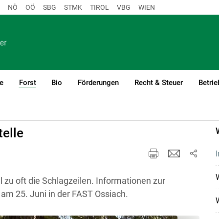
NÖ
OÖ
SBG
STMK
TIROL
VBG
WIEN
e
Forst
Bio
Förderungen
Recht & Steuer
Betrie
(current)1
telle
I
W
 zu oft die Schlagzeilen. Informationen zur
 am 25. Juni in der FAST Ossiach.
W