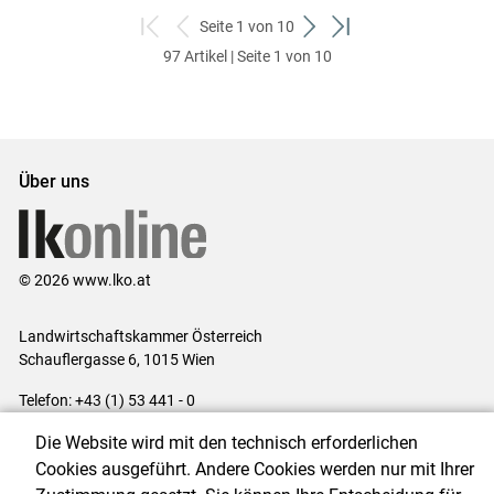
Seite 1 von 10
zum
zurück
weiter
zum
97 Artikel | Seite 1 von 10
ersten
zum
zum
letzten
Set
vorigen
nächsten
Set
Set
Set
Über uns
© 2026 www.lko.at
Landwirtschaftskammer Österreich
Schauflergasse 6,
1015 Wien
Telefon:
+43 (1) 53 441 - 0
E-Mail:
office@lk-oe.at
Die Website wird mit den technisch erforderlichen
Impressum
|
Kontakt
|
Login für Berater
|
Datenschutzerklärung
|
Cookies ausgeführt. Andere Cookies werden nur mit Ihrer
Barrierefreiheit
|
Cookie-Einstellungen