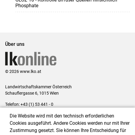
Phosphate
Über uns
© 2026 www.lko.at
Landwirtschaftskammer Österreich
Schauflergasse 6,
1015 Wien
Telefon:
+43 (1) 53 441 - 0
E-Mail:
office@lk-oe.at
Die Website wird mit den technisch erforderlichen
Impressum
|
Kontakt
|
Login für Berater
|
Datenschutzerklärung
|
Cookies ausgeführt. Andere Cookies werden nur mit Ihrer
Barrierefreiheit
|
Cookie-Einstellungen
Zustimmung gesetzt. Sie können Ihre Entscheidung für