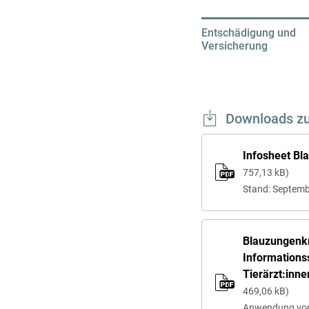
Entschädigung und
Versicherung
Downloads z
Infosheet Bl
757,13 kB
Stand: Septem
Blauzungenk
Informations
Tierärzt:inn
469,06 kB
Anwendung von 