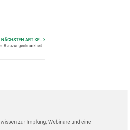
t der höchsten AHL-
 auftreten,
 keine staatliche
diese Kategorisierung
der Versicherung
inder
,
hier
für Schafe
 NÄCHSTEN
ARTIKEL
er Blauzungenkrankheit
dwissen zur Impfung, Webinare und eine