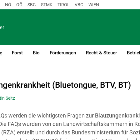
NÖ
OÖ
SBG
STMK
TIROL
VBG
WIEN
e
Forst
Bio
Förderungen
Recht & Steuer
Betrie
(current)1
ankheit
ngenkrankheit (Bluetongue, BTV, BT)
tin Seitz
AQs werden die wichtigsten Fragen zur
Blauzungenkrankh
Die FAQs wurden von den Landwirtschaftskammern in Ko
 (RZA) erstellt und durch das Bundesministerium für Sozi