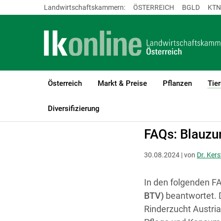
Landwirtschaftskammern:
ÖSTERREICH
BGLD
KTN
Österreich
Markt & Preise
Pflanzen
Tier
LK Österreich
Tiere
Tiergesundheit & -seuchen
Blauzungenkr
Diversifizierung
FAQs: Blauzu
30.08.2024 | von
Dr. Kers
In den folgenden F
BTV)
beantwortet. 
Rinderzucht Austria