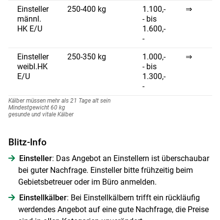
Einsteller
250-400 kg
1.100,-
⇒
männl.
- bis
HK E/U
1.600,-
-
Einsteller
250-350 kg
1.000,-
⇒
weibl.HK
- bis
E/U
1.300,-
-
Kälber müssen mehr als 21 Tage alt sein
Mindestgewicht 60 kg
gesunde und vitale Kälber
Blitz-Info
Einsteller
: Das Angebot an Einstellern ist überschaubar
bei guter Nachfrage. Einsteller bitte frühzeitig beim
Gebietsbetreuer oder im Büro anmelden.
Einstellkälber
: Bei Einstellkälbern trifft ein rückläufig
werdendes Angebot auf eine gute Nachfrage, die Preise