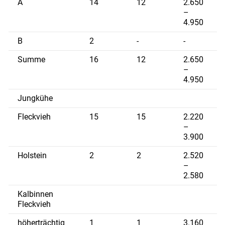
A
14
12
2.650
–
4.950
B
2
-
-
Summe
16
12
2.650
–
4.950
Jungkühe
Fleckvieh
15
15
2.220
–
3.900
Holstein
2
2
2.520
–
2.580
Kalbinnen
Fleckvieh
höherträchtig
1
1
3.160