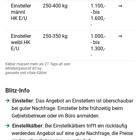
Einsteller
250-400 kg
1.100,-
⇒
männl.
- bis
HK E/U
1.600,-
-
Einsteller
250-350 kg
1.000,-
⇒
weibl.HK
- bis
E/U
1.300,-
-
Kälber müssen mehr als 21 Tage alt sein
Mindestgewicht 60 kg
gesunde und vitale Kälber
Blitz-Info
Einsteller
: Das Angebot an Einstellern ist überschaubar
bei guter Nachfrage. Einsteller bitte frühzeitig beim
Gebietsbetreuer oder im Büro anmelden.
Einstellkälber
: Bei Einstellkälbern trifft ein rückläufig
werdendes Angebot auf eine gute Nachfrage, die Preise