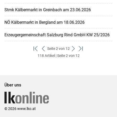
Stmk Kälbermarkt in Greinbach am 23.06.2026
NÖ Kälbermarkt in Bergland am 18.06.2026
Erzeugergemeinschaft Salzburg Rind GmbH KW 25/2026
Seite 2 von 12
zum
zurück
weiter
zum
118 Artikel | Seite 2 von 12
ersten
zum
zum
letzten
Set
vorigen
nächsten
Set
Set
Set
Über uns
© 2026 www.lko.at