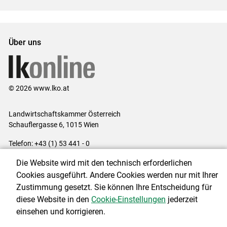
Über uns
© 2026 www.lko.at
Landwirtschaftskammer Österreich
Schauflergasse 6,
1015 Wien
Telefon:
+43 (1) 53 441 - 0
E-Mail:
office@lk-oe.at
Die Website wird mit den technisch erforderlichen
Impressum
|
Kontakt
|
Login für Berater
|
Datenschutzerklärung
|
Cookies ausgeführt. Andere Cookies werden nur mit Ihrer
Barrierefreiheit
|
Cookie-Einstellungen
Zustimmung gesetzt. Sie können Ihre Entscheidung für
diese Website in den
Cookie-Einstellungen
jederzeit
einsehen und korrigieren.