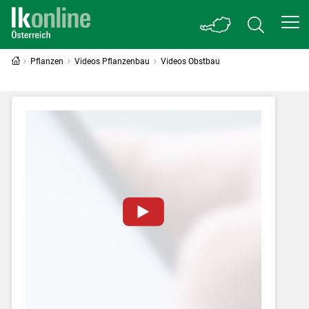
Pflanzen
Videos Pflanzenbau
Videos Obstbau
Zum Abspielen von YouTube-Videos auf
dieser Website müssen Cookies gesetzt
werden
.
Für weitere Informationen lesen Sie bitte
unsere
Datenschutzerklärung
.Sie können Ihre
Entscheidung für diese Website in den Cookie-