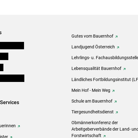
s
Gutes vom Bauernhof
tel-Plattform
Landjugend Österreich
eigen
Lehrlings- u. Fachausbildungsstell
ds
Lebensqualität Bauernhof
en und Partner
Ländliches Fortbildungsinstitut (LF
Mein Hof - Mein Weg
Schule am Bauernhof
-Services
Tiergesundheitsdienst
Obmännerkonferenz der
erinnen
Arbeitgeberverbände der Land- un
Forstwirtschaft
ster