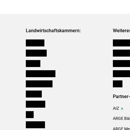
Landwirtschaftskammern:
Weitere
Österreich
Futtermit
Burgenland
Kleinanz
Kärnten
Downloa
Niederösterreich
Initiativ
Oberösterreich
Links
Salzburg
Partner
Steiermark
AIZ
Tirol
ARGE Bäu
Vorarlberg
ARGE Mei