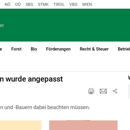
NÖ
OÖ
SBG
STMK
TIROL
VBG
WIEN
e
Forst
Bio
Förderungen
Recht & Steuer
Betrie
(current)1
en wurde angepasst
nen und -Bauern dabei beachten müssen.