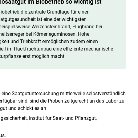
osaatgut im Biobetrieb so wichtig ist
Biobetrieb die zentrale Grundlage für einen
atgutgesundheit ist eine der wichtigsten
ispielsweise Weizensteinbrand, Flugbrand bei
Skip to main content
heitserreger bei Körnerleguminosen. Hohe
gkeit und Triebkraft ermöglichen zudem einen
iell im Hackfruchtanbau eine effiziente mechanische
turpflanze erst möglich macht.
 eine Saatgutuntersuchung mittlerweile selbstverständlich
rfügbar sind, sind die Proben zeitgerecht an das Labor zu
ut und schickt es an
sicherheit, Institut für Saat- und Pflanzgut,
us.