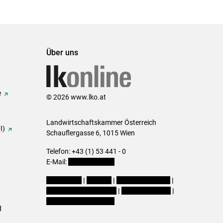
Über uns
e
© 2026 www.lko.at
Landwirtschaftskammer Österreich
I)
Schauflergasse 6,
1015 Wien
Telefon:
+43 (1) 53 441 - 0
E-Mail:
office@lk-oe.at
Impressum
|
Kontakt
|
Login für Berater
|
Datenschutzerklärung
|
Barrierefreiheit
|
Cookie-Einstellungen
d