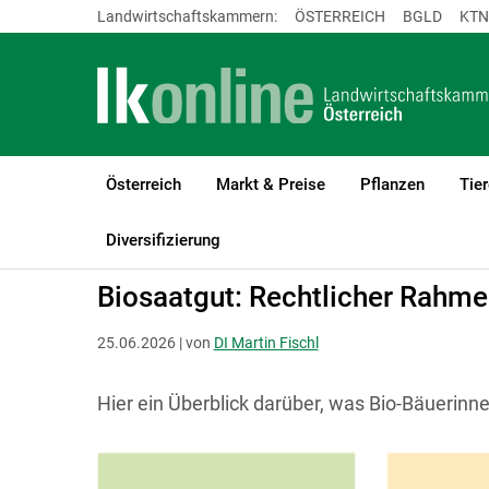
Landwirtschaftskammern:
ÖSTERREICH
BGLD
KTN
Österreich
Markt & Preise
Pflanzen
Tier
LK Österreich
Bio
Biologischer Pflanzenbau
Ackerbau
Diversifizierung
Biosaatgut: Rechtlicher Rahm
25.06.2026 | von
DI Martin Fischl
Hier ein Überblick darüber, was Bio-Bäuerin