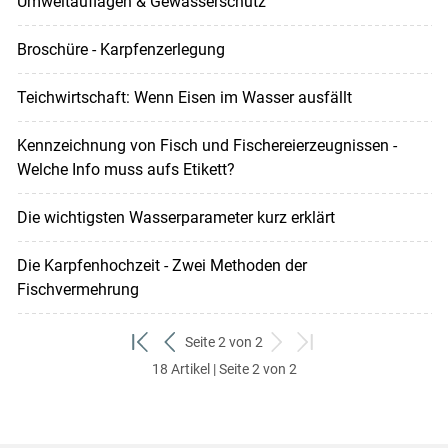
Umweltauflagen & Gewässerschutz
Broschüre - Karpfenzerlegung
Teichwirtschaft: Wenn Eisen im Wasser ausfällt
Kennzeichnung von Fisch und Fischereierzeugnissen -
Welche Info muss aufs Etikett?
Die wichtigsten Wasserparameter kurz erklärt
Die Karpfenhochzeit - Zwei Methoden der
Fischvermehrung
Seite 2 von 2
zum
zurück
weiter
zum
18 Artikel | Seite 2 von 2
ersten
zum
zum
letzten
Set
vorigen
nächsten
Set
Set
Set