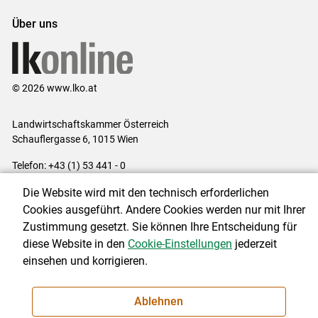
Über uns
© 2026 www.lko.at
Landwirtschaftskammer Österreich
Schauflergasse 6,
1015 Wien
Telefon:
+43 (1) 53 441 - 0
E-Mail:
office@lk-oe.at
Die Website wird mit den technisch erforderlichen
Impressum
|
Kontakt
|
Login für Berater
|
Datenschutzerklärung
|
Cookies ausgeführt. Andere Cookies werden nur mit Ihrer
Barrierefreiheit
|
Cookie-Einstellungen
Zustimmung gesetzt. Sie können Ihre Entscheidung für
diese Website in den
Cookie-Einstellungen
jederzeit
einsehen und korrigieren.
NEWSLETTER
Ablehnen