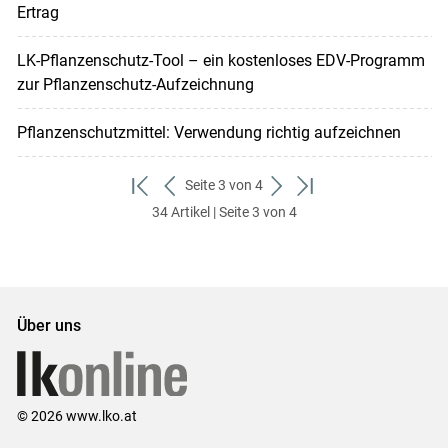
Ertrag
LK-Pflanzenschutz-Tool – ein kostenloses EDV-Programm
zur Pflanzenschutz-Aufzeichnung
Pflanzenschutzmittel: Verwendung richtig aufzeichnen
Seite 3 von 4
zum
zurück
weiter
zum
34 Artikel | Seite 3 von 4
ersten
zum
zum
letzten
Set
vorigen
nächsten
Set
Set
Set
Über uns
© 2026 www.lko.at