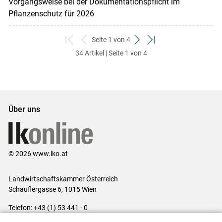
Vorgangsweise bei der Dokumentationspflicht im
Pflanzenschutz für 2026
Seite 1 von 4
zum
zurück
weiter
zum
34 Artikel | Seite 1 von 4
ersten
zum
zum
letzten
Set
vorigen
nächsten
Set
Set
Set
Über uns
© 2026 www.lko.at
Landwirtschaftskammer Österreich
Schauflergasse 6,
1015 Wien
Telefon:
+43 (1) 53 441 - 0
E-Mail:
office@lk-oe.at