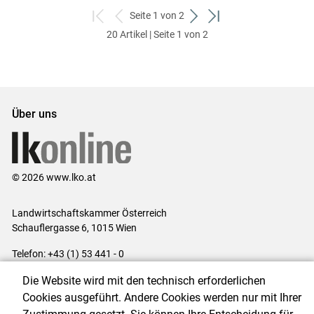
Seite 1 von 2
zum
zurück
weiter
zum
20 Artikel | Seite 1 von 2
ersten
zum
zum
letzten
Set
vorigen
nächsten
Set
Set
Set
Über uns
© 2026 www.lko.at
Landwirtschaftskammer Österreich
Schauflergasse 6,
1015 Wien
Telefon:
+43 (1) 53 441 - 0
E-Mail:
office@lk-oe.at
Die Website wird mit den technisch erforderlichen
Impressum
|
Kontakt
|
Login für Berater
|
Datenschutzerklärung
|
Cookies ausgeführt. Andere Cookies werden nur mit Ihrer
Barrierefreiheit
|
Cookie-Einstellungen