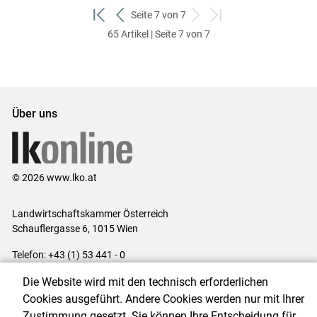
Seite 7 von 7
zum
zurück
weiter
zum
65 Artikel | Seite 7 von 7
ersten
zum
zum
letzten
Set
vorigen
nächsten
Set
Set
Set
Über uns
© 2026 www.lko.at
Landwirtschaftskammer Österreich
Schauflergasse 6,
1015 Wien
Telefon:
+43 (1) 53 441 - 0
E-Mail:
office@lk-oe.at
Die Website wird mit den technisch erforderlichen
Impressum
|
Kontakt
|
Login für Berater
|
Datenschutzerklärung
|
Cookies ausgeführt. Andere Cookies werden nur mit Ihrer
Barrierefreiheit
|
Cookie-Einstellungen
Zustimmung gesetzt. Sie können Ihre Entscheidung für