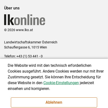
Über uns
© 2026 www.lko.at
Landwirtschaftskammer Österreich
Schauflergasse 6,
1015 Wien
Telefon:
+43 (1) 53 441 - 0
E-Mail:
office@lk-oe.at
Die Website wird mit den technisch erforderlichen
Impressum
|
Kontakt
|
Login für Berater
|
Datenschutzerklärung
|
Cookies ausgeführt. Andere Cookies werden nur mit Ihrer
Barrierefreiheit
|
Cookie-Einstellungen
Zustimmung gesetzt. Sie können Ihre Entscheidung für
diese Website in den
Cookie-Einstellungen
jederzeit
einsehen und korrigieren.
NEWSLETTER
Ablehnen