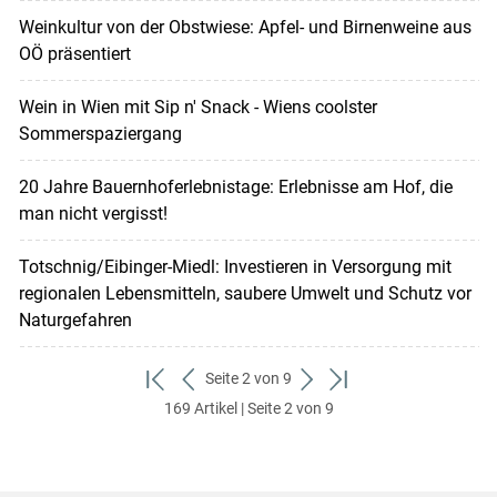
Weinkultur von der Obstwiese: Apfel- und Birnenweine aus
OÖ präsentiert
Wein in Wien mit Sip n' Snack - Wiens coolster
Sommerspaziergang
20 Jahre Bauernhoferlebnistage: Erlebnisse am Hof, die
man nicht vergisst!
Totschnig/Eibinger-Miedl: Investieren in Versorgung mit
regionalen Lebensmitteln, saubere Umwelt und Schutz vor
Naturgefahren
Seite 2 von 9
zum
zurück
weiter
zum
169 Artikel | Seite 2 von 9
ersten
zum
zum
letzten
Set
vorigen
nächsten
Set
Set
Set