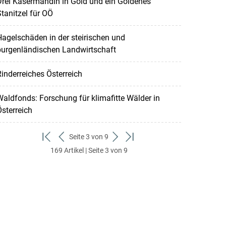
rei Kasermandln in Gold und ein Goldenes
tanitzel für OÖ
agelschäden in der steirischen und
burgenländischen Landwirtschaft
inderreiches Österreich
aldfonds: Forschung für klimafitte Wälder in
sterreich
Seite 3 von 9
zum
zurück
weiter
zum
169 Artikel | Seite 3 von 9
ersten
zum
zum
letzten
Set
vorigen
nächsten
Set
Set
Set