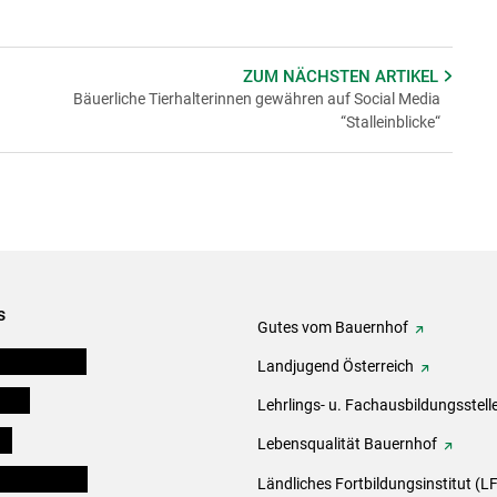
ZUM NÄCHSTEN
ARTIKEL
Bäuerliche Tierhalterinnen gewähren auf Social Media
“Stalleinblicke“
s
Gutes vom Bauernhof
tel-Plattform
Landjugend Österreich
eigen
Lehrlings- u. Fachausbildungsstell
ds
Lebensqualität Bauernhof
en und Partner
Ländliches Fortbildungsinstitut (LF