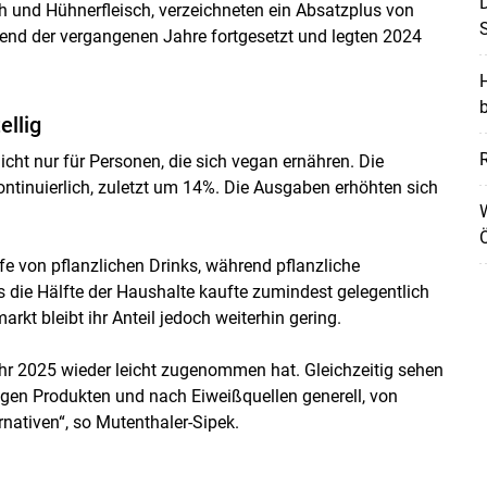
D
h und Hühnerfleisch, verzeichneten ein Absatzplus von
S
rend der vergangenen Jahre fortgesetzt und legten 2024
H
ellig
R
icht nur für Personen, die sich vegan ernähren. Die
tinuierlich, zuletzt um 14%. Die Ausgaben erhöhten sich
W
Ö
e von pflanzlichen Drinks, während pflanzliche
s die Hälfte der Haushalte kaufte zumindest gelegentlich
t bleibt ihr Anteil jedoch weiterhin gering.
hr 2025 wieder leicht zugenommen hat. Gleichzeitig sehen
igen Produkten und nach Eiweißquellen generell, von
rnativen“, so Mutenthaler-Sipek.