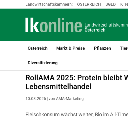
Landwirtschaftskammern:
ÖSTERREICH
BGLD
KTN
Österreich
Markt & Preise
Pflanzen
Tier
(current)1
LK Österreich
Österreich
Agrarpolitik
Diversifizierung
RollAMA 2025: Protein bleibt 
Lebensmittelhandel
10.03.2026 | von AMA-Marketing
Fleischkonsum wächst weiter, Bio im All-Time