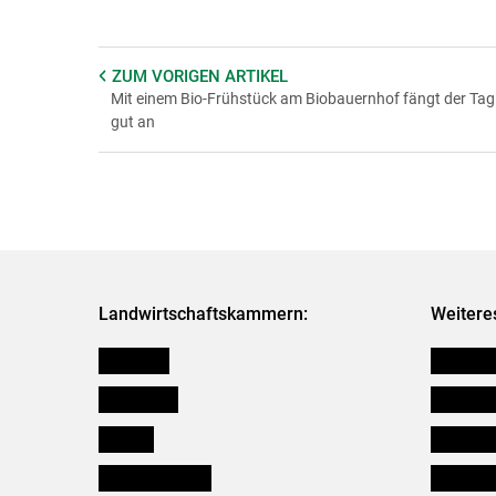
ZUM VORIGEN
ARTIKEL
Mit einem Bio-Frühstück am Biobauernhof fängt der Tag
gut an
Landwirtschaftskammern:
Weitere
Österreich
Futtermit
Burgenland
Kleinanz
Kärnten
Downloa
Niederösterreich
Initiativ