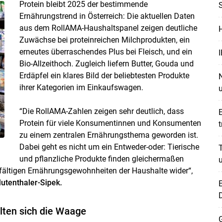
Protein bleibt 2025 der bestimmende
S
Ernährungstrend in Österreich: Die aktuellen Daten
aus dem RollAMA-Haushaltspanel zeigen deutliche
H
Zuwächse bei proteinreichen Milchprodukten, ein
erneutes überraschendes Plus bei Fleisch, und ein
I
Bio-Allzeithoch. Zugleich liefern Butter, Gouda und
Erdäpfel ein klares Bild der beliebtesten Produkte
N
ihrer Kategorien im Einkaufswagen.
u
“Die RollAMA-Zahlen zeigen sehr deutlich, dass
E
Protein für viele Konsumentinnen und Konsumenten
t
zu einem zentralen Ernährungsthema geworden ist.
Dabei geht es nicht um ein Entweder-oder: Tierische
T
und pflanzliche Produkte finden gleichermaßen
u
lfältigen Ernährungsgewohnheiten der Haushalte wider“,
Mutenthaler-Sipek.
E
alten sich die Waage
G