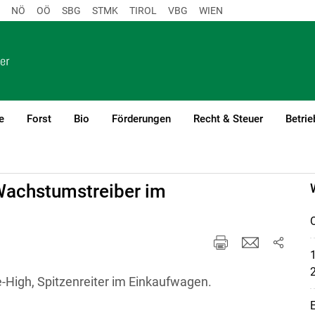
NÖ
OÖ
SBG
STMK
TIROL
VBG
WIEN
e
Forst
Bio
Förderungen
Recht & Steuer
Betrie
Wachstumstreiber im
O
1
-High, Spitzenreiter im Einkaufwagen.