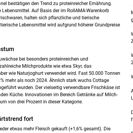
el bestätigen den Trend zu proteinreicher Ernährung.
e Lebensmittel. Auf Basis der im RollAMA-Warenkorb
Skip to main content
schwaren, halten sich pflanzliche und tierische
g
ierische Lebensmittel wird aufgrund höherer Grundpreise
W
Z
hstum
 Zuwächse bei besonders proteinreichen und
2
zahlreiche Milchprodukte wie etwa Skyr, das
 aber wie Naturjoghurt verwendet wird. Fast 50.000 Tonnen
% mehr als noch 2024. Ähnlich stark wuchs Cottage
geführt wurden. Der vielseitig verwendbare Frischkäse ist
A
sunden Küche. Innovationen im Bereich Getränke auf Milch-
 von drei Prozent in dieser Kategorie.
D
rtstrend fort
f
eder etwas mehr Fleisch gekauft (+1,6% gesamt). Die