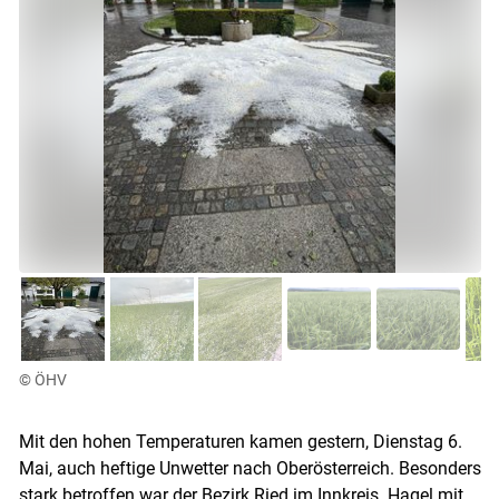
© ÖHV
Mit den hohen Temperaturen kamen gestern, Dienstag 6.
Mai, auch heftige Unwetter nach Oberösterreich. Besonders
Skip to main content
stark betroffen war der Bezirk Ried im Innkreis. Hagel mit