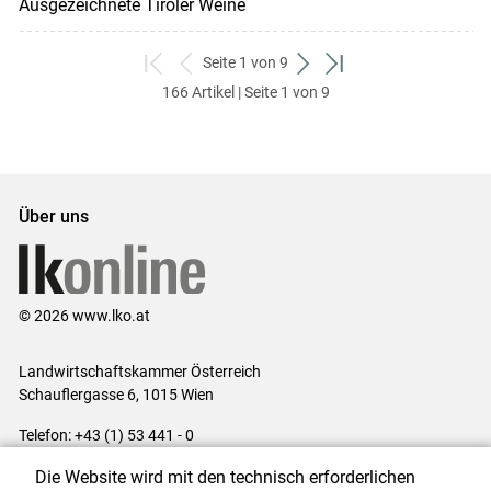
Ausgezeichnete Tiroler Weine
Seite 1 von 9
zum
zurück
weiter
zum
166 Artikel | Seite 1 von 9
ersten
zum
zum
letzten
Set
vorigen
nächsten
Set
Set
Set
Über uns
© 2026 www.lko.at
Landwirtschaftskammer Österreich
Schauflergasse 6,
1015 Wien
Telefon:
+43 (1) 53 441 - 0
E-Mail:
office@lk-oe.at
Die Website wird mit den technisch erforderlichen