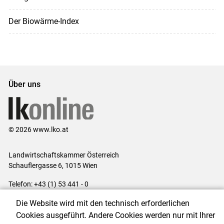
Der Biowärme-Index
Über uns
© 2026 www.lko.at
Landwirtschaftskammer Österreich
Schauflergasse 6,
1015 Wien
Telefon:
+43 (1) 53 441 - 0
E-Mail:
office@lk-oe.at
Die Website wird mit den technisch erforderlichen
Impressum
|
Kontakt
|
Login für Berater
|
Datenschutzerklärung
|
Cookies ausgeführt. Andere Cookies werden nur mit Ihrer
Barrierefreiheit
|
Cookie-Einstellungen