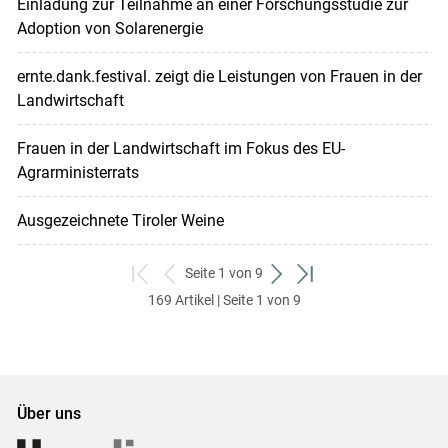
Einladung zur Teilnahme an einer Forschungsstudie zur
Adoption von Solarenergie
ernte.dank.festival. zeigt die Leistungen von Frauen in der
Landwirtschaft
Frauen in der Landwirtschaft im Fokus des EU-
Agrarministerrats
Ausgezeichnete Tiroler Weine
Seite 1 von 9
zum
zurück
weiter
zum
169 Artikel | Seite 1 von 9
ersten
zum
zum
letzten
Set
vorigen
nächsten
Set
Set
Set
Über uns