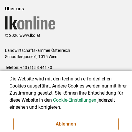
Über uns
© 2026 www.lko.at
Landwirtschaftskammer Österreich
Schauflergasse 6,
1015 Wien
Telefon:
+43 (1) 53 441 - 0
E-Mail:
office@lk-oe.at
Die Website wird mit den technisch erforderlichen
Impressum
|
Kontakt
|
Login für Berater
|
Datenschutzerklärung
|
Cookies ausgeführt. Andere Cookies werden nur mit Ihrer
Barrierefreiheit
|
Cookie-Einstellungen
Zustimmung gesetzt. Sie können Ihre Entscheidung für
diese Website in den
Cookie-Einstellungen
jederzeit
einsehen und korrigieren.
NEWSLETTER
Ablehnen