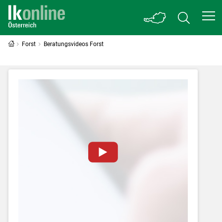
Forst
Beratungsvideos Forst
Zum Abspielen von YouTube-Videos auf
dieser Website müssen Cookies gesetzt
werden
.
Für weitere Informationen lesen Sie bitte
unsere
Datenschutzerklärung
.Sie können Ihre
Entscheidung für diese Website in den Cookie-