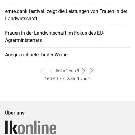
ernte.dank.festival. zeigt die Leistungen von Frauen in der
Landwirtschaft
Frauen in der Landwirtschaft im Fokus des EU-
Agrarministerrats
Ausgezeichnete Tiroler Weine
Seite 1 von 9
zum
zurück
weiter
zum
165 Artikel | Seite 1 von 9
ersten
zum
zum
letzten
Set
vorigen
nächsten
Set
Set
Set
Über uns