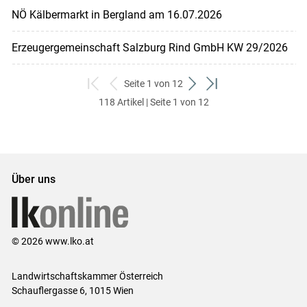
NÖ Kälbermarkt in Bergland am 16.07.2026
Erzeugergemeinschaft Salzburg Rind GmbH KW 29/2026
Seite 1 von 12
zum
zurück
weiter
zum
118 Artikel | Seite 1 von 12
ersten
zum
zum
letzten
Set
vorigen
nächsten
Set
Set
Set
Über uns
© 2026 www.lko.at
Landwirtschaftskammer Österreich
Schauflergasse 6,
1015 Wien