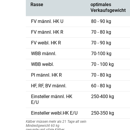
Rasse
optimales
Verkaufsgewicht
FV männl. HK U
80 - 90 kg
FV männl. HK R
70 - 80 kg
FV weibl. HK R
70 - 90 kg
WBB männl.
70-100 kg
WBB weibl.
70 - 100 kg
PI männl. HK R
70 - 80 kg
HF, RF, BV männl.
60 - 80 kg
Einsteller männl. HK
250-400 kg
E/U
Einsteller weibl.HK E/U
250-350 kg
Kälber müssen mehr als 21 Tage alt sein
Mindestgewicht 60 kg
gesunde und vitale Kälber