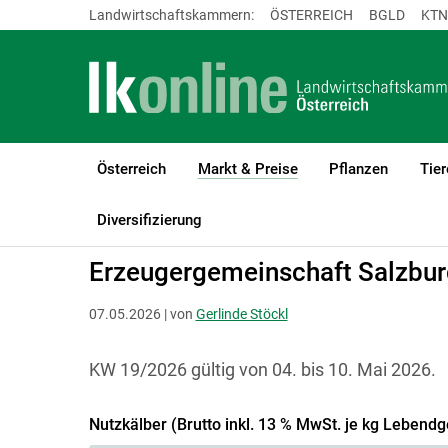
Landwirtschaftskammern:
ÖSTERREICH
BGLD
KTN
Österreich
Markt & Preise
Pflanzen
Tier
(current)1
LK Österreich
Markt & Preise
Rinder
Lebendrinder
Diversifizierung
Erzeugergemeinschaft Salzbu
07.05.2026 | von
Gerlinde Stöckl
KW 19/2026 gültig von 04. bis 10. Mai 2026.
Nutzkälber (Brutto inkl. 13 % MwSt. je kg Lebendg