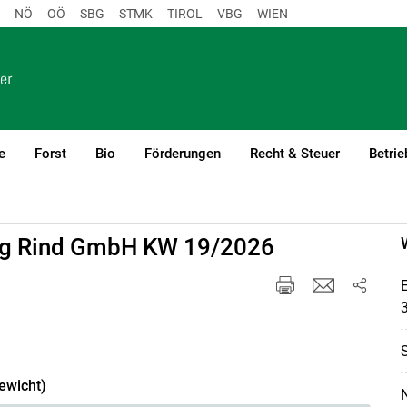
NÖ
OÖ
SBG
STMK
TIROL
VBG
WIEN
e
Forst
Bio
Förderungen
Recht & Steuer
Betrie
rg Rind GmbH KW 19/2026
ewicht)