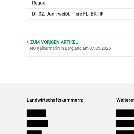
Regau
Di, 02. Juni: weibl. Tiere FL, BR,HF
ZUM VORIGEN
ARTIKEL
NÖ Kälbermarkt in Bergland am 07.05.2026
Landwirtschaftskammern:
Weitere
Österreich
Futtermit
Burgenland
Kleinanz
Kärnten
Downloa