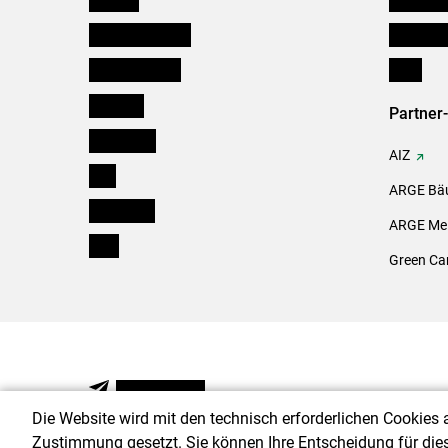
Niederösterreich
Initiativ
Oberösterreich
Links
Salzburg
Partner
Steiermark
AIZ
Tirol
ARGE Bäu
Vorarlberg
ARGE Mei
Wien
Green Ca
NEWSLETTER
Die Website wird mit den technisch erforderlichen Cookies 
Zustimmung gesetzt. Sie können Ihre Entscheidung für die