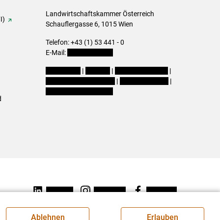
Landwirtschaftskammer Österreich
I)
Schauflergasse 6,
1015 Wien
Telefon:
+43 (1) 53 441 - 0
E-Mail:
office@lk-oe.at
Impressum
|
Kontakt
|
Login für Berater
|
Datenschutzerklärung
|
Barrierefreiheit
|
Cookie-Einstellungen
d
LinkedIn
Instagram
Facebook
Ablehnen
Erlauben