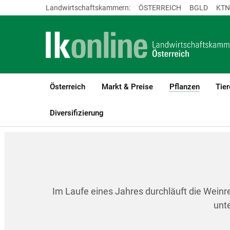
Landwirtschaftskammern:
ÖSTERREICH
BGLD
KTN
Österreich
Markt & Preise
Pflanzen
Tier
(current)
LK Österreich
Pflanzen
Weinbau
Entwicklungsstadien der R
Diversifizierung
Im Laufe eines Jahres durchläuft die Wein
unte