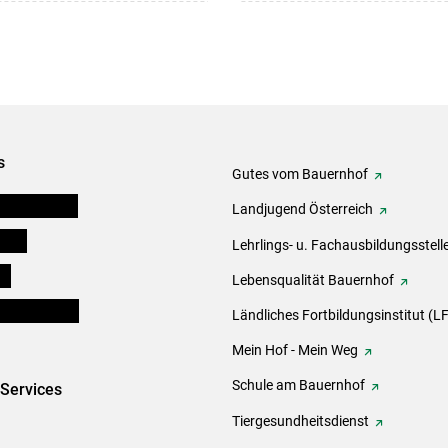
s
Gutes vom Bauernhof
tel-Plattform
Landjugend Österreich
eigen
Lehrlings- u. Fachausbildungsstell
ds
Lebensqualität Bauernhof
en und Partner
Ländliches Fortbildungsinstitut (LF
Mein Hof - Mein Weg
Schule am Bauernhof
-Services
Tiergesundheitsdienst