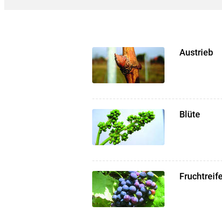
Austrieb
Blüte
Fruchtreif