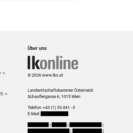
Über uns
e
© 2026 www.lko.at
Landwirtschaftskammer Österreich
I)
Schauflergasse 6,
1015 Wien
Telefon:
+43 (1) 53 441 - 0
E-Mail:
office@lk-oe.at
Impressum
|
Kontakt
|
Login für Berater
|
Datenschutzerklärung
|
Barrierefreiheit
|