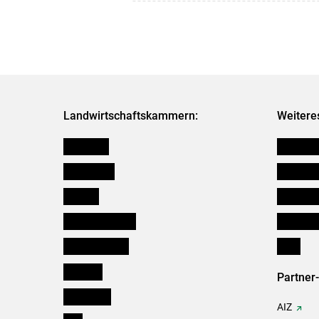
Landwirtschaftskammern:
Weitere
Österreich
Futtermit
Burgenland
Kleinanz
Kärnten
Downloa
Niederösterreich
Initiativ
Oberösterreich
Links
Salzburg
Partner
Steiermark
AIZ