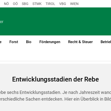
NÖ
OÖ
SBG
STMK
TIROL
VBG
WIEN
e
Forst
Bio
Förderungen
Recht & Steuer
Betrie
1
ebe
Entwicklungsstadien der Rebe
rebe sechs Entwicklungsstadien. Je nach Jahreszeit wan
rschiedliche Sachen entdecken. Hier ein Überblick in Bil