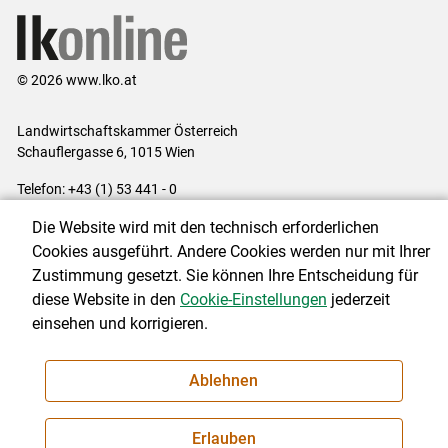
© 2026 www.lko.at
Landwirtschaftskammer Österreich
Schauflergasse 6,
1015 Wien
Telefon:
+43 (1) 53 441 - 0
E-Mail:
office@lk-oe.at
Die Website wird mit den technisch erforderlichen
Impressum
|
Kontakt
|
Login für Berater
|
Datenschutzerklärung
|
Cookies ausgeführt. Andere Cookies werden nur mit Ihrer
Barrierefreiheit
|
Cookie-Einstellungen
Zustimmung gesetzt. Sie können Ihre Entscheidung für
diese Website in den
Cookie-Einstellungen
jederzeit
einsehen und korrigieren.
NEWSLETTER
Ablehnen
Erlauben