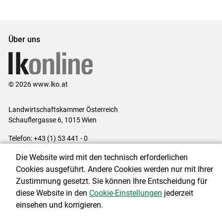
Über uns
© 2026 www.lko.at
Landwirtschaftskammer Österreich
Schauflergasse 6,
1015 Wien
Telefon:
+43 (1) 53 441 - 0
E-Mail:
office@lk-oe.at
Die Website wird mit den technisch erforderlichen
Impressum
|
Kontakt
|
Login für Berater
|
Datenschutzerklärung
|
Cookies ausgeführt. Andere Cookies werden nur mit Ihrer
Barrierefreiheit
|
Cookie-Einstellungen
Zustimmung gesetzt. Sie können Ihre Entscheidung für
diese Website in den
Cookie-Einstellungen
jederzeit
einsehen und korrigieren.