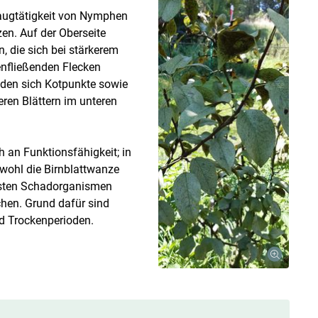
Saugtätigkeit von Nymphen
zen. Auf der Oberseite
, die sich bei stärkerem
enfließenden Flecken
inden sich Kotpunkte sowie
eren Blättern im unteren
h an Funktionsfähigkeit; in
bwohl die Birnblattwanze
ndsten Schadorganismen
chen. Grund dafür sind
nd Trockenperioden.