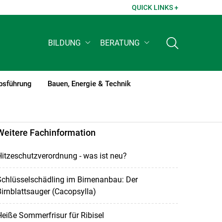
QUICK LINKS +
BILDUNG
BERATUNG
bsführung
Bauen, Energie & Technik
Weitere Fachinformation
itzeschutzverordnung - was ist neu?
chlüsselschädling im Birnenanbau: Der
irnblattsauger (Cacopsylla)
eiße Sommerfrisur für Ribisel