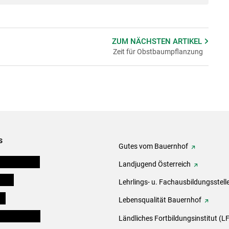
ZUM NÄCHSTEN
ARTIKEL
Zeit für Obstbaumpflanzung
s
Gutes vom Bauernhof
tel-Plattform
Landjugend Österreich
eigen
Lehrlings- u. Fachausbildungsstell
ds
Lebensqualität Bauernhof
en und Partner
Ländliches Fortbildungsinstitut (LF