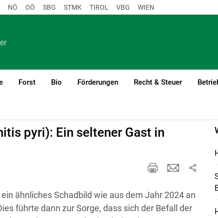
NÖ
OÖ
SBG
STMK
TIROL
VBG
WIEN
e
Forst
Bio
Förderungen
Recht & Steuer
Betrie
1
is pyri): Ein seltener Gast in
H
S
B
 ein ähnliches Schadbild wie aus dem Jahr 2024 an
ies führte dann zur Sorge, dass sich der Befall der
H