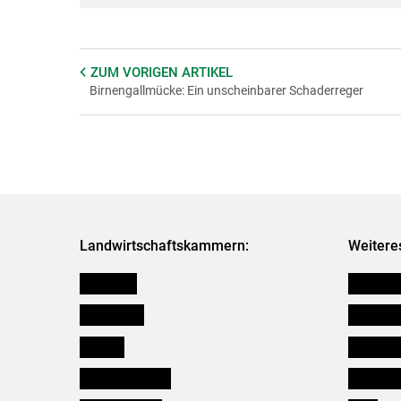
ZUM VORIGEN
ARTIKEL
Birnengallmücke: Ein unscheinbarer Schaderreger
Landwirtschaftskammern:
Weitere
Österreich
Futtermit
Burgenland
Kleinanz
Kärnten
Downloa
Niederösterreich
Initiativ