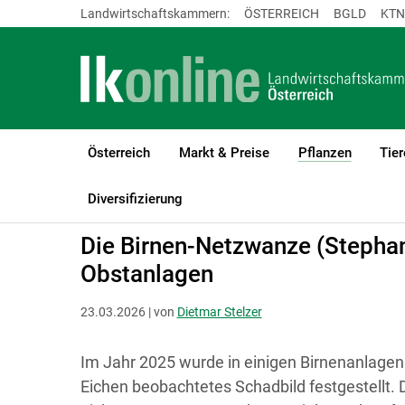
Landwirtschaftskammern:
ÖSTERREICH
BGLD
KTN
Österreich
Markt & Preise
Pflanzen
Tier
(current)
LK Österreich
Pflanzen
Obstbau
Diversifizierung
Die Birnen-Netzwanze (Stephanit
Obstanlagen
23.03.2026 | von
Dietmar Stelzer
Im Jahr 2025 wurde in einigen Birnenanlagen
Eichen beobachtetes Schadbild festgestellt. D