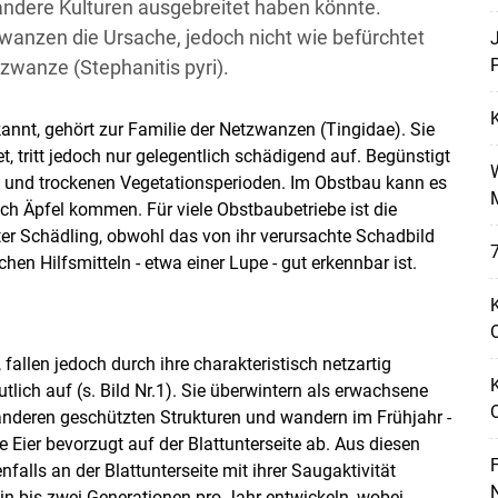
ndere Kulturen ausgebreitet haben könnte.
wanzen die Ursache, jedoch nicht wie befürchtet
P
zwanze (Stephanitis pyri).
annt, gehört zur Familie der Netzwanzen (Tingidae). Sie
t, tritt jedoch nur gelegentlich schädigend auf. Begünstigt
und trockenen Vegetationsperioden. Im Obstbau kann es
ch Äpfel kommen. Für viele Obstbaubetriebe ist die
er Schädling, obwohl das von ihr verursachte Schadbild
7
hen Hilfsmitteln - etwa einer Lupe - gut erkennbar ist.
K
O
 fallen jedoch durch ihre charakteristisch netzartig
tlich auf (s. Bild Nr.1). Sie überwintern als erwachsene
 anderen geschützten Strukturen und wandern im Frühjahr -
re Eier bevorzugt auf der Blattunterseite ab. Aus diesen
F
falls an der Blattunterseite mit ihrer Saugaktivität
N
in bis zwei Generationen pro Jahr entwickeln, wobei