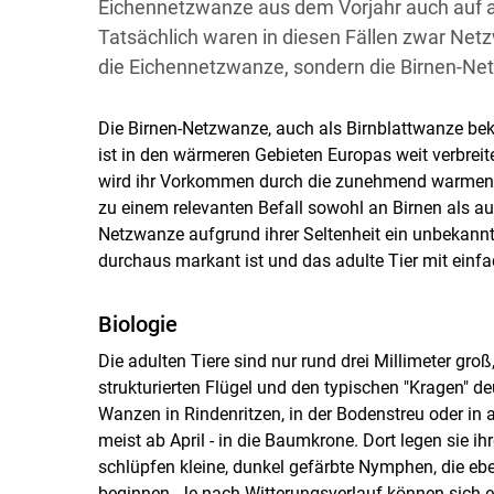
Eichennetzwanze aus dem Vorjahr auch auf a
Tatsächlich waren in diesen Fällen zwar Netz
die Eichennetzwanze, sondern die Birnen-Net
Die Birnen-Netzwanze, auch als Birnblattwanze bek
ist in den wärmeren Gebieten Europas weit verbreite
wird ihr Vorkommen durch die zunehmend warmen 
zu einem relevanten Befall sowohl an Birnen als au
Netzwanze aufgrund ihrer Seltenheit ein unbekannt
durchaus markant ist und das adulte Tier mit einfac
Biologie
Die adulten Tiere sind nur rund drei Millimeter groß,
strukturierten Flügel und den typischen "Kragen" deu
Wanzen in Rindenritzen, in der Bodenstreu oder in
meist ab April - in die Baumkrone. Dort legen sie ih
schlüpfen kleine, dunkel gefärbte Nymphen, die eben
beginnen. Je nach Witterungsverlauf können sich e