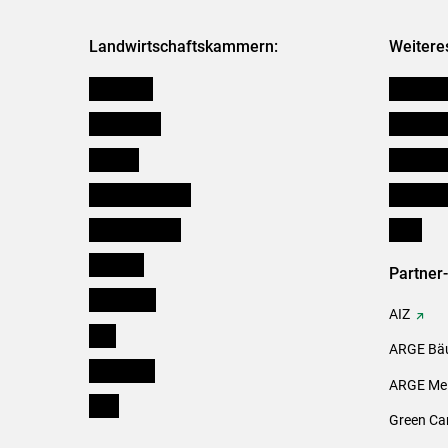
Landwirtschaftskammern:
Weitere
Österreich
Futtermit
Burgenland
Kleinanz
Kärnten
Downloa
Niederösterreich
Initiativ
Oberösterreich
Links
Salzburg
Partner
Steiermark
AIZ
Tirol
ARGE Bäu
Vorarlberg
ARGE Mei
Wien
Green Ca