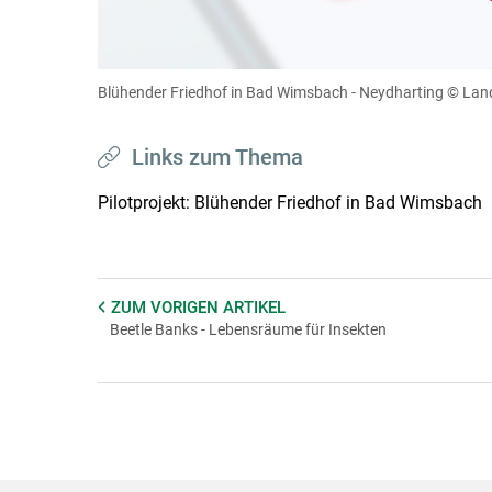
Zum Abspielen von YouTube-Videos auf 
Für weitere Informationen lesen Sie bitte unsere
diese Website in den Cookie-Einste
Blühender Friedhof in Bad Wimsbach - Neydharting
© Lan
Cookies Einstellunge
Links zum Thema
Pilotprojekt: Blühender Friedhof in Bad Wimsbach
ZUM VORIGEN
ARTIKEL
Beetle Banks - Lebensräume für Insekten