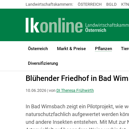
Landwirtschaftskammern:
ÖSTERREICH
BGLD
KTN
Österreich
Markt & Preise
Pflanzen
Tier
(current)
LK Österreich
Pflanzen
Biodiversität
Diversifizierung
Blühender Friedhof in Bad Wi
10.06.2026 | von
DI Theresa Frühwirth
In Bad Wimsbach zeigt ein Pilotprojekt, wie 
naturschutzfachlich aufgewertet werden kön
und andere Insekten entstehen. Mit Mut zur Na