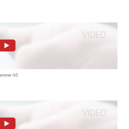
dieser Website müssen Cookies gesetzt werden
.
Datenschutzerklärung
.Sie können Ihre Entscheidung für
llungen jederzeit einsehen und korrigieren
kammer OÖ
n
Akzeptieren