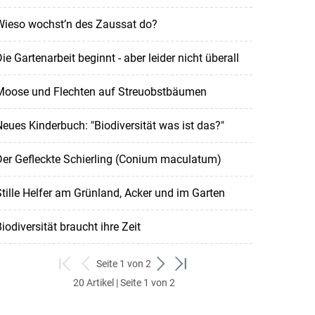
Wieso wochst’n des Zaussat do?
ie Gartenarbeit beginnt - aber leider nicht überall
Moose und Flechten auf Streuobstbäumen
eues Kinderbuch: "Biodiversität was ist das?"
er Gefleckte Schierling (Conium maculatum)
tille Helfer am Grünland, Acker und im Garten
iodiversität braucht ihre Zeit
Seite 1 von 2
zum
zurück
weiter
zum
20 Artikel | Seite 1 von 2
ersten
zum
zum
letzten
Set
vorigen
nächsten
Set