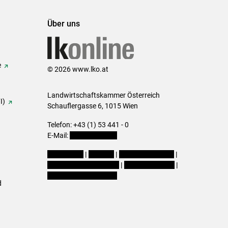
Über uns
e
© 2026 www.lko.at
Landwirtschaftskammer Österreich
I)
Schauflergasse 6,
1015 Wien
Telefon:
+43 (1) 53 441 - 0
E-Mail:
office@lk-oe.at
Impressum
|
Kontakt
|
Login für Berater
|
Datenschutzerklärung
|
Barrierefreiheit
|
Cookie-Einstellungen
d