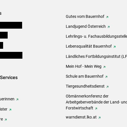
s
Gutes vom Bauernhof
tel-Plattform
Landjugend Österreich
eigen
Lehrlings- u. Fachausbildungsstell
ds
Lebensqualität Bauernhof
en und Partner
Ländliches Fortbildungsinstitut (LF
Mein Hof - Mein Weg
Schule am Bauernhof
-Services
Tiergesundheitsdienst
Obmännerkonferenz der
erinnen
Arbeitgeberverbände der Land- un
Forstwirtschaft
ster
warndienst.lko.at
re