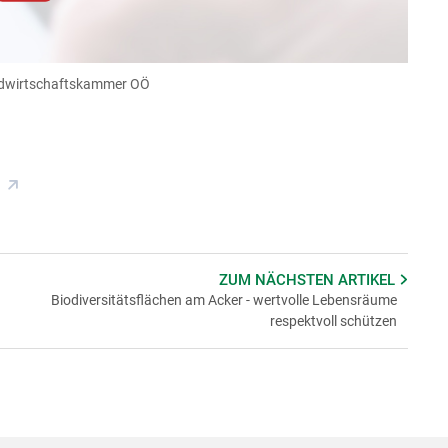
dieser Website müssen Cookies gesetzt werden
.
Datenschutzerklärung
.Sie können Ihre Entscheidung für
llungen jederzeit einsehen und korrigieren
dwirtschaftskammer OÖ
n
Akzeptieren
ZUM NÄCHSTEN
ARTIKEL
Biodiversitätsflächen am Acker - wertvolle Lebensräume
respektvoll schützen