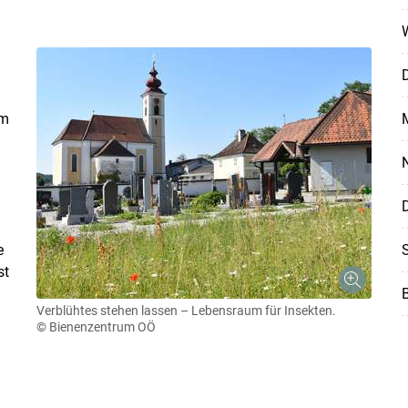
D
im
N
Skip to main content
D
e
S
st
B
Verblühtes stehen lassen – Lebensraum für Insekten.
© Bienenzentrum OÖ