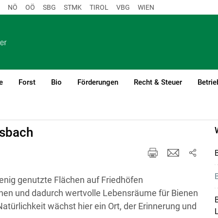
NÖ
OÖ
SBG
STMK
TIROL
VBG
WIEN
e
Forst
Bio
Förderungen
Recht & Steuer
Betrie
1
msbach
B
wenig genutzte Flächen auf Friedhöfen
nen und dadurch wertvolle Lebensräume für Bienen
B
türlichkeit wächst hier ein Ort, der Erinnerung und