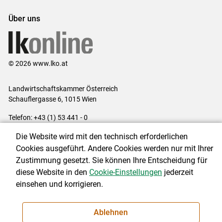
Über uns
© 2026 www.lko.at
Landwirtschaftskammer Österreich
Schauflergasse 6,
1015 Wien
Telefon:
+43 (1) 53 441 - 0
E-Mail:
office@lk-oe.at
Die Website wird mit den technisch erforderlichen
Impressum
|
Kontakt
|
Login für Berater
|
Datenschutzerklärung
|
Cookies ausgeführt. Andere Cookies werden nur mit Ihrer
Barrierefreiheit
|
Cookie-Einstellungen
Zustimmung gesetzt. Sie können Ihre Entscheidung für
diese Website in den
Cookie-Einstellungen
jederzeit
einsehen und korrigieren.
NEWSLETTER
Ablehnen