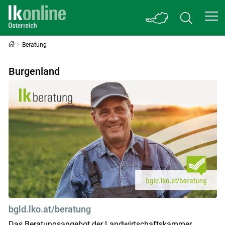
Beratung
Beratung
Burgenland
bgld.lko.at/beratung
Das Beratungsangebot der Landwirtschaftskammer