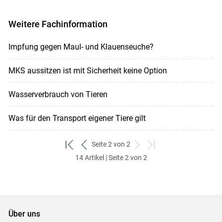
Weitere Fachinformation
Impfung gegen Maul- und Klauenseuche?
MKS aussitzen ist mit Sicherheit keine Option
Wasserverbrauch von Tieren
Was für den Transport eigener Tiere gilt
Seite 2 von 2
zum
zurück
weiter
zum
14 Artikel | Seite 2 von 2
ersten
zum
zum
letzten
Set
vorigen
nächsten
Set
Set
Set
Über uns