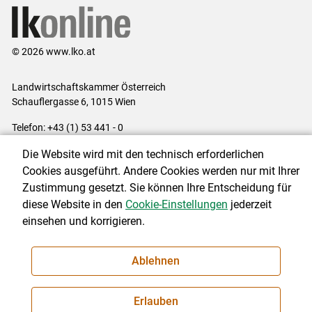
© 2026 www.lko.at
Landwirtschaftskammer Österreich
Schauflergasse 6,
1015 Wien
Telefon:
+43 (1) 53 441 - 0
E-Mail:
office@lk-oe.at
Die Website wird mit den technisch erforderlichen
Impressum
|
Kontakt
|
Login für Berater
|
Datenschutzerklärung
|
Cookies ausgeführt. Andere Cookies werden nur mit Ihrer
Barrierefreiheit
|
Cookie-Einstellungen
Zustimmung gesetzt. Sie können Ihre Entscheidung für
diese Website in den
Cookie-Einstellungen
jederzeit
einsehen und korrigieren.
NEWSLETTER
Ablehnen
Erlauben