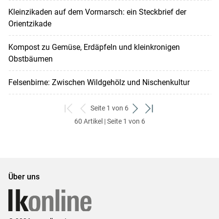
Kleinzikaden auf dem Vormarsch: ein Steckbrief der
Orientzikade
Kompost zu Gemüse, Erdäpfeln und kleinkronigen
Obstbäumen
Felsenbirne: Zwischen Wildgehölz und Nischenkultur
Seite 1 von 6
zum
zurück
weiter
zum
60 Artikel | Seite 1 von 6
ersten
zum
zum
letzten
Set
vorigen
nächsten
Set
Set
Set
Über uns