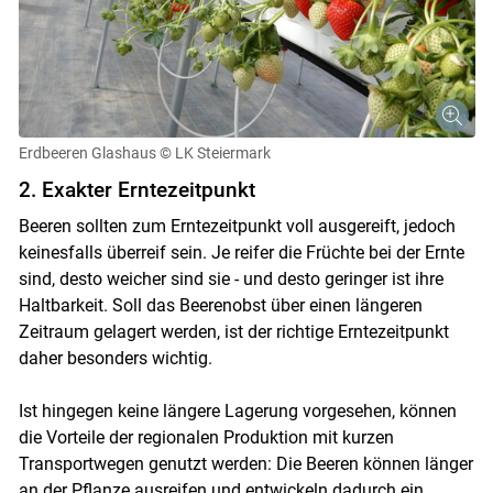
Erdbeeren Glashaus
© LK Steiermark
2. Exakter Erntezeitpunkt
Beeren sollten zum Erntezeitpunkt voll ausgereift, jedoch
keinesfalls überreif sein. Je reifer die Früchte bei der Ernte
sind, desto weicher sind sie - und desto geringer ist ihre
Haltbarkeit. Soll das Beerenobst über einen längeren
Zeitraum gelagert werden, ist der richtige Erntezeitpunkt
daher besonders wichtig.
Skip to main content
Ist hingegen keine längere Lagerung vorgesehen, können
die Vorteile der regionalen Produktion mit kurzen
Transportwegen genutzt werden: Die Beeren können länger
an der Pflanze ausreifen und entwickeln dadurch ein